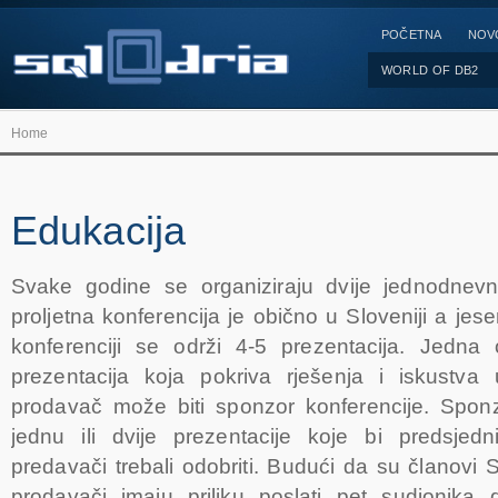
POČETNA
NOV
WORLD OF DB2
Home
Edukacija
Svake godine se organiziraju dvije jednodnevn
proljetna konferencija je obično u Sloveniji a je
konferenciji se održi 4-5 prezentacija. Jedna 
prezentacija koja pokriva rješenja i iskustva
prodavač može biti sponzor konferencije. Spon
jednu ili dvije prezentacije koje bi predsjedn
predavači trebali odobriti. Budući da su članovi 
prodavači imaju priliku poslati pet sudionika 