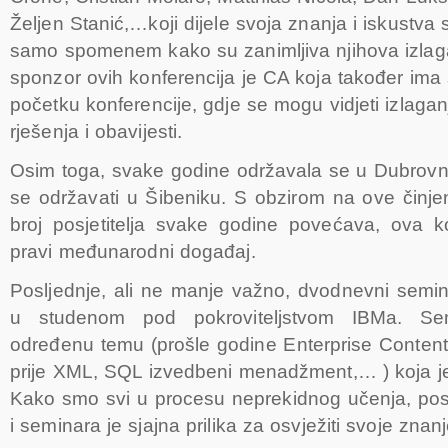
Željen Stanić,…koji dijele svoja znanja i iskustva
samo spomenem kako su zanimljiva njihova izlaga
sponzor ovih konferencija je CA koja također ima 
početku konferencije, gdje se mogu vidjeti izlaga
rješenja i obavijesti.
Osim toga, svake godine održavala se u Dubrovn
se održavati u Šibeniku. S obzirom na ove činjen
broj posjetitelja svake godine povećava, ova ko
pravi međunarodni događaj.
Posljednje, ali ne manje važno, dvodnevni semi
u studenom pod pokroviteljstvom IBMa. Sem
određenu temu (prošle godine Enterprise Conte
prije XML, SQL izvedbeni menadžment,… ) koja je
Kako smo svi u procesu neprekidnog učenja, posj
i seminara je sjajna prilika za osvježiti svoje znanj