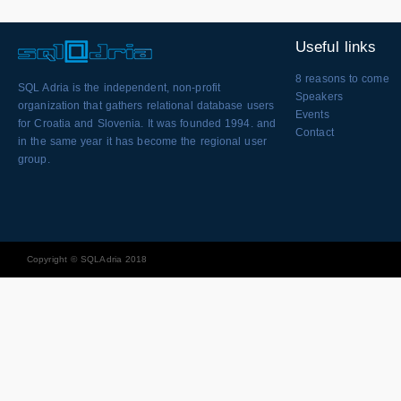
Useful links
8 reasons to come
SQL Adria is the independent, non-profit
Speakers
organization that gathers relational database users
Events
for Croatia and Slovenia. It was founded 1994. and
Contact
in the same year it has become the regional user
group.
Copyright © SQLAdria 2018