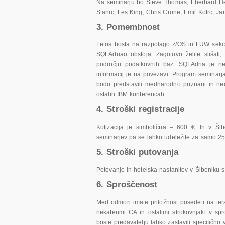
Na seminarju bo Steve Thomas, Eberhard Hec
Stanic, Les King, Chris Crone, Emil Kotrc, J
3. Pomembnost
Letos bosta na razpolago z/OS in LUW sekcij
SQLAdriao obstoja. Zagotovo želite slišati
področju podatkovnih baz. SQLAdria je n
informacij je na povezavi. Program seminarja
bodo predstavili mednarodno priznani in neod
ostalih IBM konferencah.
4. Stroški registracije
Kotizacija je simbolična – 600 €. In v Šib
seminarjev pa se lahko udeležite za samo 25
5. Stroški putovanja
Potovanje in hotelska nastanitev v Šibeniku
6. Sproščenost
Med odmori imate priložnost posedeti na te
nekaterimi CA in ostalimi strokovnjaki v sp
boste predavatelju lahko zastavili specifično 