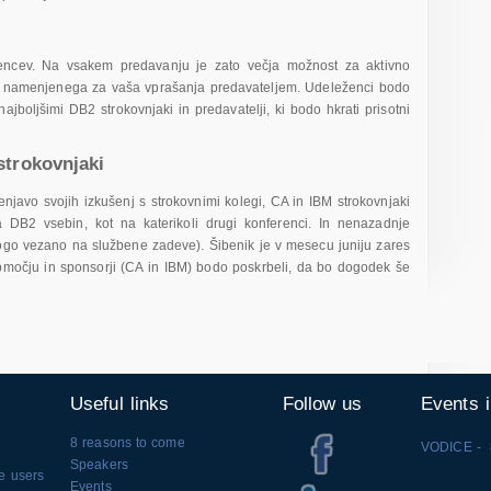
encev. Na vsakem predavanju je zato večja možnost za aktivno
a namenjenega za vaša vprašanja predavateljem. Udeleženci bodo
ajboljšimi DB2 strokovnjaki in predavatelji, ki bodo hkrati prisotni
strokovnjaki
javo svojih izkušenj s strokovnimi kolegi, CA in IBM strokovnjaki
a DB2 vsebin, kot na katerikoli drugi konferenci. In nenazadnje
ogo vezano na službene zadeve). Šibenik je v mesecu juniju zares
območju in sponsorji (CA in IBM) bodo poskrbeli, da bo dogodek še
Useful links
Follow us
Events 
8 reasons to come
VODICE - 
Speakers
se users
Events