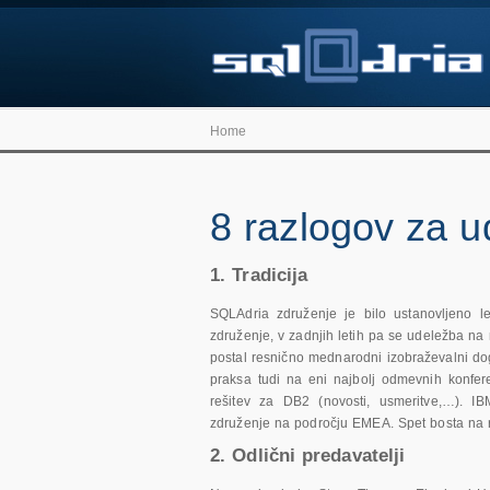
Home
8 razlogov za u
1. Tradicija
SQLAdria združenje je bilo ustanovljeno l
združenje, v zadnjih letih pa se udeležba na
postal resnično mednarodni izobraževalni do
praksa tudi na eni najbolj odmevnih konfer
rešitev za DB2 (novosti, usmeritve,…). I
združenje na področju EMEA. Spet bosta na r
2. Odlični predavatelji