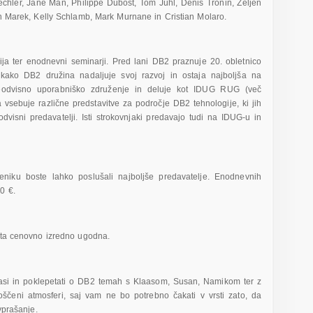
hler, Jane Man, Philippe Dubost, Tom Juhl, Denis Tronin, Zeljen
an Marek, Kelly Schlamb, Mark Murnane in Cristian Molaro.
a ter enodnevni seminarji. Pred lani DB2 praznuje 20. obletnico
, kako DB2 družina nadaljuje svoj razvoj in ostaja najboljša na
eodvisno uporabniško združenje in deluje kot IDUG RUG (več
 vsebuje različne predstavitve za področje DB2 tehnologije, ki jih
visni predavatelji. Isti strokovnjaki predavajo tudi na IDUG-u in
eniku boste lahko poslušali najboljše predavatelje. Enodnevnih
0 €.
 sta cenovno izredno ugodna.
rasi in poklepetati o DB2 temah s Klaasom, Susan, Namikom ter z
roščeni atmosferi, saj vam ne bo potrebno čakati v vrsti zato, da
vprašanje.