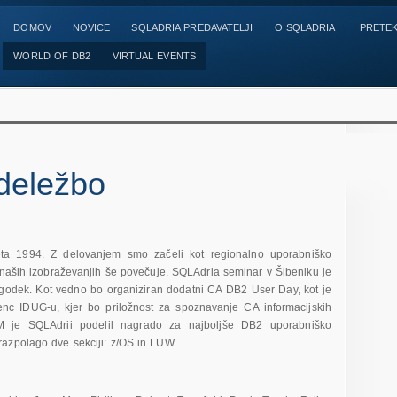
DOMOV
NOVICE
SQLADRIA PREDAVATELJI
O SQLADRIA
PRETEK
WORLD OF DB2
VIRTUAL EVENTS
deležbo
eta 1994. Z delovanjem smo začeli kot regionalno uporabniško
 naših izobraževanjih še povečuje. SQLAdria seminar v Šibeniku je
godek. Kot vedno bo organiziran dodatni CA DB2 User Day, kot je
enc IDUG-u, kjer bo priložnost za spoznavanje CA informacijskih
BM je SQLAdrii podelil nagrado za najboljše DB2 uporabniško
azpolago dve sekciji: z/OS in LUW.