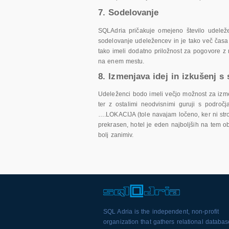
7. Sodelovanje
SQLAdria pričakuje omejeno število udelež
sodelovanje udeležencev in je tako več čas
tako imeli dodatno priložnost za pogovore z n
na enem mestu.
8. Izmenjava idej in izkušenj s 
Udeleženci bodo imeli večjo možnost za izmen
ter z ostalimi neodvisnimi guruji s področj
….LOKACIJA (tole navajam ločeno, ker ni str
prekrasen, hotel je eden najboljših na tem 
bolj zanimiv.
SQL Adria is the independent, non-profit
organization that gathers relational databa