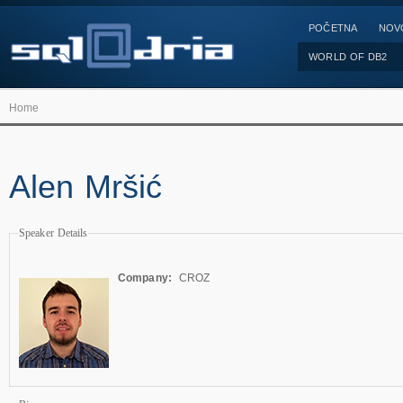
POČETNA
NOV
WORLD OF DB2
Home
Alen Mršić
Speaker Details
Company:
CROZ