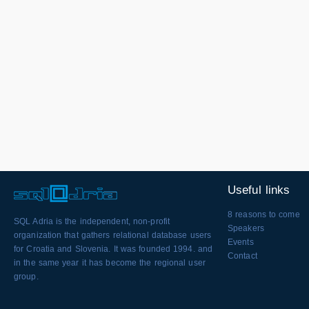
Useful links
8 reasons to come
SQL Adria is the independent, non-profit
Speakers
organization that gathers relational database users
Events
for Croatia and Slovenia. It was founded 1994. and
Contact
in the same year it has become the regional user
group.